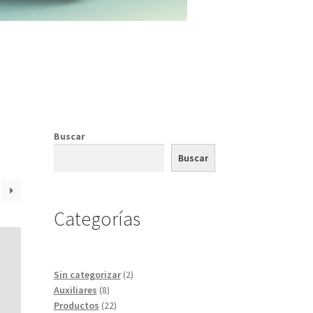
Buscar
Buscar
Categorías
2
Sin categorizar
2
8
productos
Auxiliares
8
productos
22
Productos
22